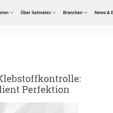
inien
Über Selmatec
Branchen
News & 
lebstoffkontrolle:
ient Perfektion