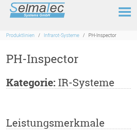
Navigation
überspringen
Produktlinien
Infrarot-Systeme
PH-Inspector
PH-Inspector
Kategorie:
IR-Systeme
Leistungsmerkmale