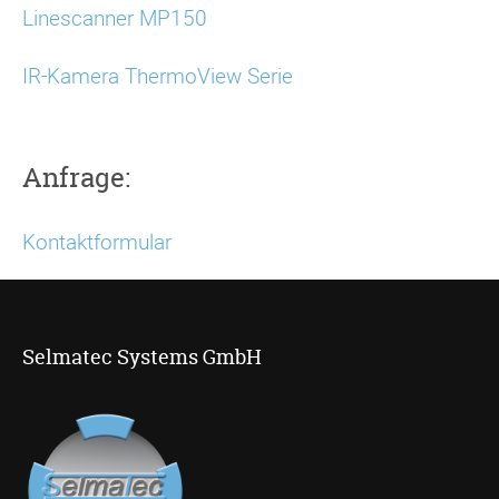
Linescanner MP150
IR-Kamera ThermoView Serie
Anfrage:
Kontaktformular
Selmatec Systems GmbH