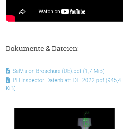
Dokumente & Dateien:
SelVision Broschüre (DE).pdf
(1,7 MiB)
PH-Inspector_Datenblatt_DE_2022.pdf
(945,4
KiB)