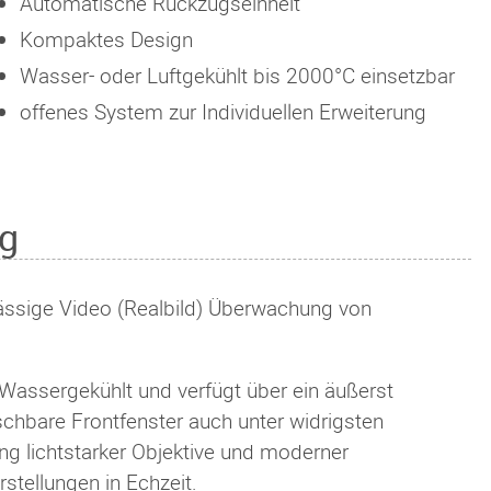
Automatische Rückzugseinheit
Kompaktes Design
Wasser- oder Luftgekühlt bis 2000°C einsetzbar
offenes System zur Individuellen Erweiterung
g
lässige Video (Realbild) Überwachung von
 Wassergekühlt und verfügt über ein äußerst
Bsp.: Legierungspfanne
Bsp.: Legierungspfanne
schbare Frontfenster auch unter widrigsten
ng lichtstarker Objektive und moderner
rstellungen in Echzeit.