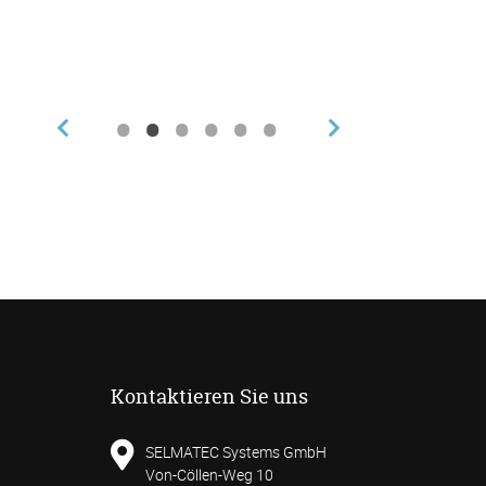
Bsp.: Dem
•
•
•
•
•
•
Kontaktieren Sie uns
SELMATEC Systems GmbH
Von-Cöllen-Weg 10