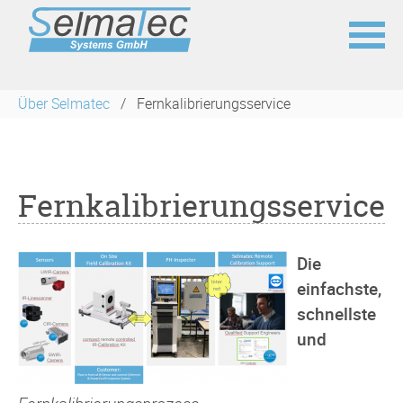
Navigation
überspringen
Über Selmatec
Fernkalibrierungsservice
Fernkalibrierungsservice
Die
einfachste,
schnellste
und